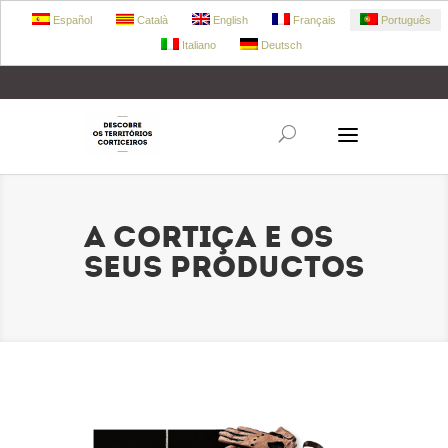
Español
Català
English
Français
Português
Italiano
Deutsch
+34 972 303 360
retecork@retecork.org
A CORTIÇA E OS
SEUS PRODUCTOS