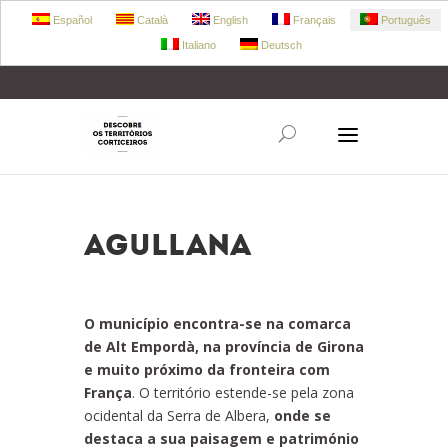
Español
Català
English
Français
Português
Italiano
Deutsch
+34 972 303 360
retecork@retecork.org
Agullana
O município encontra-se na comarca
de Alt Empordà, na província de Girona
e muito próximo da fronteira com
França
. O território estende-se pela zona
ocidental da Serra de Albera,
onde se
destaca a sua paisagem e património