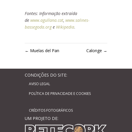
Fontes: Informação extraída
de
www.agullana.cat
,
www.salines-
bassegoda.org
e
Wikipedia
.
←
Muelas del Pan
Calonge
→
CONDIÇÕES DO SITE:
AVISO LEGAL
POLÍTICA DE PRIVACIDADE E COOKIES
CRÉDITOS FOTOGRÁFICOS
UM PROJETO DE: