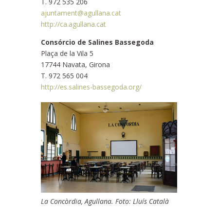
T. 972 535 206
ajuntament@agullana.cat
http://ca.agullana.cat
Consórcio de Salines Bassegoda
Plaça de la Vila 5
17744 Navata, Girona
T. 972 565 004
http://es.salines-bassegoda.org/
La Concòrdia, Agullana. Foto: Lluís Català