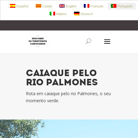
Español
Català
English
Français
Português
Italiano
Deutsch
+34 972 303 360
retecork@retecork.org
CAIAQUE PELO
RIO PALMONES
Rota em caiaque pelo rio Palmones, o seu
momento verde.