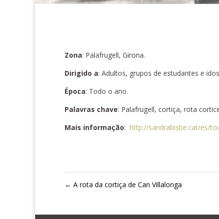
Zona
:
Palafrugell, Girona.
Dirigido a
: Adultos, grupos de estudantes e ido
Época
: Todo o ano.
Palavras chave
: Palafrugell, cortiça, rota cort
Mais informação
:
http://sandrabisbe.cat/es/t
←
A rota da cortiça de Can Villalonga