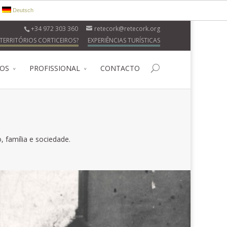
Deutsch
+34 972 303 360
retecork@retecork.org
TERRITÓRIOS CORTICEIROS?
EXPERIÊNCIAS TURÍSTICAS
ROS
PROFISSIONAL
CONTACTO
, família e sociedade.