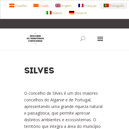
Español
Català
English
Français
Português
Italiano
Deutsch
+34 972 303 360
retecork@retecork.org
SILVES
O concelho de Silves é um dos maiores
concelhos do Algarve e de Portugal,
apresentando uma grande riqueza natural
e paisagística, que permite apreciar
distintos ambientes e ecossistemas. O
território que integra a área do município